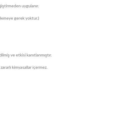
ğiştirmeden uygulanır.
klemeye gerek yoktur.)
lmiş ve etkisi kanıtlanmıştır.
ararlı kimyasallar içermez.