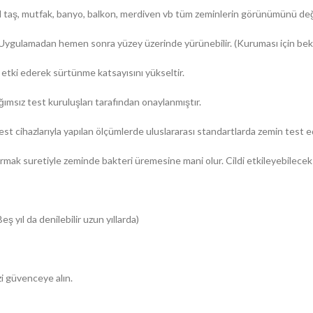
oğal taş, mutfak, banyo, balkon, merdiven vb tüm zeminlerin görünümünü de
r. Uygulamadan hemen sonra yüzey üzerinde yürünebilir. (Kuruması için be
ki ederek sürtünme katsayısını yükseltir.
ğımsız test kuruluşları tarafından onaylanmıştır.
cihazlarıyla yapılan ölçümlerde uluslararası standartlarda zemin test edi
ak suretiyle zeminde bakteri üremesine mani olur. Cildi etkileyebilecek z
eş yıl da denilebilir uzun yıllarda)
zi güvenceye alın.