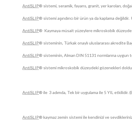
AntiSLIP
® sistemi, seramik, fayans, granit, yer karoları, d
AntiSLIP
® sistemi aşındırıcı bir ürün ya da kaplama değildi
AntiSLIP
® Kaymaya müsait yüzeylere mikroskobik düzeyde et
AntiSLIP
® sisteminin, Türkak onaylı uluslararası akredite Ba
AntiSLIP
® sisteminin, Alman DIN 51131 normlarına uygun test 
AntiSLIP
® sistemi mikroskobik düzeydeki gözenekleri doldurm
AntiSLIP
® ile 3 adımda, Tek bir uygulama ile 5 YIL etkilidir. (B
Anti
SLIP
® kaymaz zemin sistemi ile kendinizi ve sevdiklerini