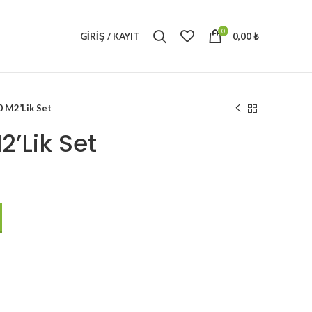
0
GIRIŞ / KAYIT
0,00
₺
0 M2’Lik Set
2’Lik Set